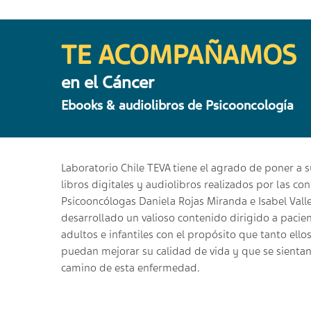
TE ACOMPAÑAMOS
en el Cáncer
Ebooks & audiolibros de Psicooncología
Laboratorio Chile TEVA tiene el agrado de poner a s
libros digitales y audiolibros realizados por las c
Psicooncólogas Daniela Rojas Miranda e Isabel Vall
desarrollado un valioso contenido dirigido a pacie
adultos e infantiles con el propósito que tanto ell
puedan mejorar su calidad de vida y que se sient
camino de esta enfermedad.