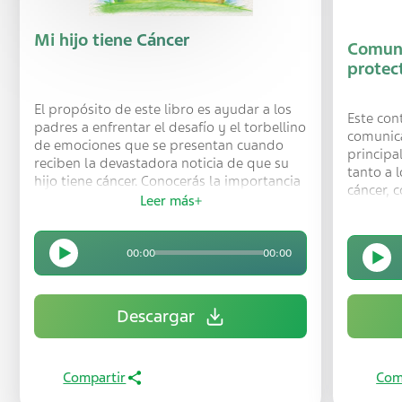
Mi hijo tiene Cáncer
Comuni
protec
El propósito de este libro es ayudar a los
Este con
padres a enfrentar el desafío y el torbellino
comunica
de emociones que se presentan cuando
principa
reciben la devastadora noticia de que su
tanto a 
hijo tiene cáncer. Conocerás la importancia
cáncer, 
de contar con información certera y apoyo
Leer más
sentirs
psicológico para abordar esta difícil
la reali
situación con fortaleza y esperanza.
00:00
00:00
Descargar
Compartir
Com